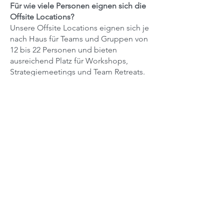
Für wie viele Personen eignen sich die
Offsite Locations?
Unsere Offsite Locations eignen sich je
nach Haus für Teams und Gruppen von
12 bis 22 Personen und bieten
ausreichend Platz für Workshops,
Strategiemeetings und Team Retreats.
Sind die Häuser für Team Retreats und
Offsites geeignet?
Ja, die Häuser wurden bewusst für
gemeinsame Aufenthalte konzipiert
und bieten großzügige Wohnbereiche,
Rückzugsorte, Wellnessbereiche und
viel Raum für Austausch, Fokus und
neue Ideen.
Können Leadership Offsites und
Führungskräfte-Workshops
durchgeführt werden?