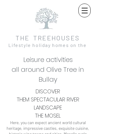
THE TREEHOUSES
Lifestyle holiday homes on the
Moselle and in the Eifel
Leisure activities
all around Olive Tree in
Bullay
DISCOVER
THEM
SPECTACULAR
RIVER
LANDSCAPE
THE MOSEL
Here, you can expect ancient world cultural
heritage, impressive castles, exquisite cuisine,
historic wine towns and cities, Moselle cycle