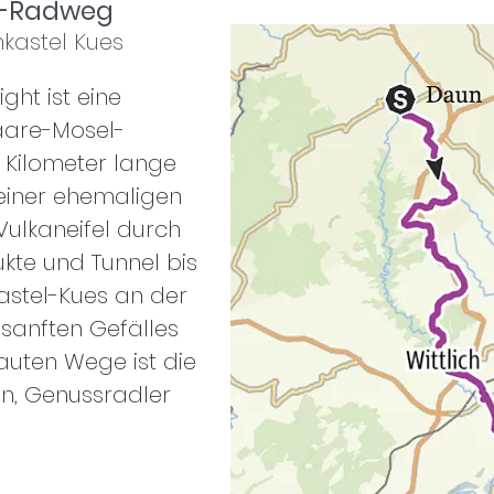
l-Radweg
nkastel Kues
ght ist eine
are-Mosel-
 Kilometer lange
 einer ehemaligen
Vulkaneifel durch
dukte und Tunnel bis
astel-Kues an der
sanften Gefälles
uten Wege ist die
en, Genussradler