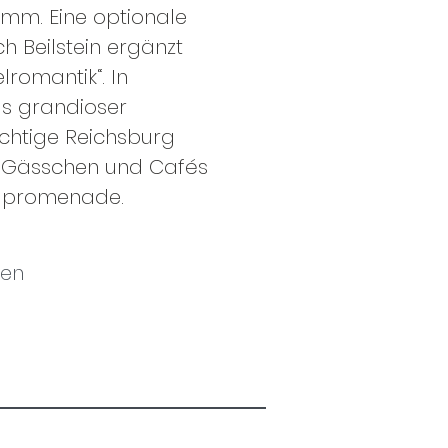
mm. Eine optionale
h Beilstein ergänzt
lromantik“. In
s grandioser
chtige Reichsburg
 Gässchen und Cafés
elpromenade.
den