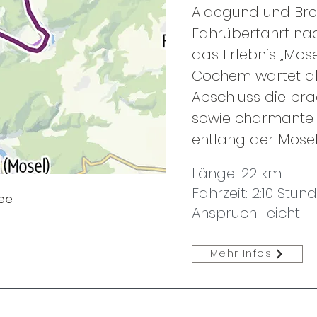
Aldegund und Bre
Fährüberfahrt nac
das Erlebnis „Mose
Cochem wartet al
Abschluss die prä
sowie charmante
entlang der Mos
Länge: 22 km
Fahrzeit: 2:10 Stun
ee
Anspruch: leicht
Mehr Infos