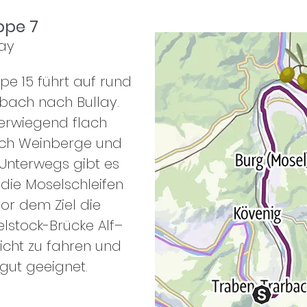
ppe 7
lay
e 15 führt auf rund
bach nach Bullay.
berwiegend flach
rch Weinberge und
. Unterwegs gibt es
 die Moselschleifen
vor dem Ziel die
stock-Brücke Alf–
eicht zu fahren und
 gut geeignet.