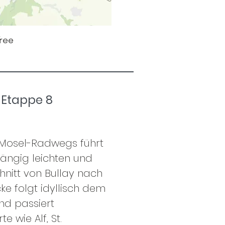
ree
Etappe 8
 Mosel-Radwegs führt
ängig leichten und
nitt von Bullay nach
ke folgt idyllisch dem
nd passiert
e wie Alf, St.