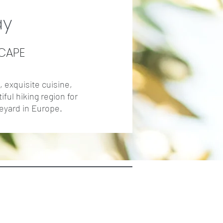
ay
SCAPE
 exquisite cuisine,
ful hiking region for
neyard in Europe.