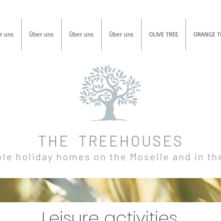
r uns
Über uns
Über uns
Über uns
OLIVE TREE
ORANGE T
THE TREEHOUSES
yle holiday homes on the Moselle and in th
Leisure activities