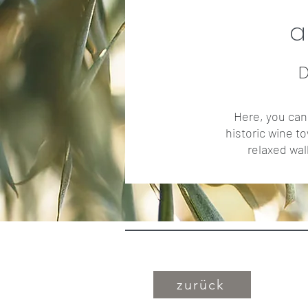
a
D
Here, you can 
historic wine to
relaxed wal
zurück