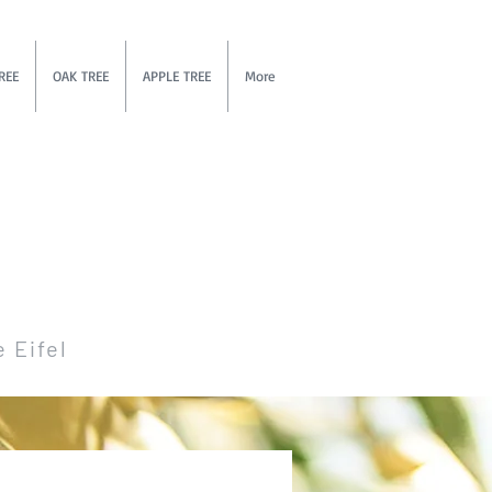
REE
OAK TREE
APPLE TREE
More
e Eifel