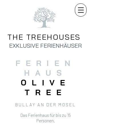
THE TREEHOUSES
EXKLUSIVE FERIENHÄUSER
FERIEN
HAUS
OLIVE
TREE
BULLAY AN DER MOSEL
Das Ferienhaus für bis zu 15
Personen.