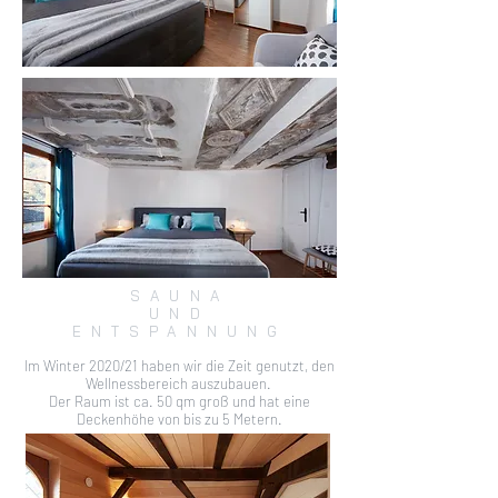
SAUNA
UND
ENTSPANNUNG
Im Winter 2020/21 haben wir die Zeit genutzt, den
Wellnessbereich auszubauen.
Der Raum
i
st ca. 50 qm groß und hat eine
Deckenhöhe von bis zu 5 Metern.