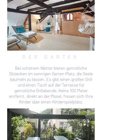
DER GARTEN
Bei schönem Wetter bieten gemütliche
Sitzecken im sonnigen Garten Platz, die Seele
baumeln zu lassen. Es gibt einen großen Grill
und einen Tisch auf der Terrasse für
gemütliche Grillabende. Keine 100 Meter
entfernt, direkt an der Mosel, freuen sich Ihre
Kinder über einen Kinderspielplatz.