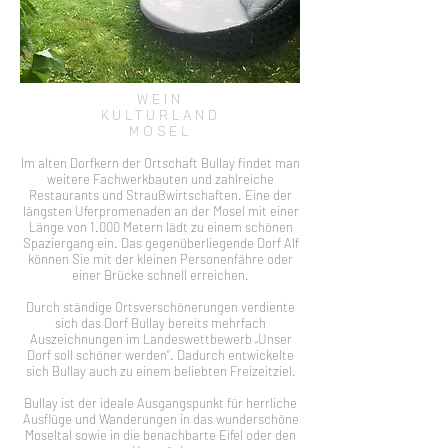
WEIN
KULTURLAND
MOSEL
Im alten Dorfkern der Ortschaft Bullay findet man
weitere Fachwerkbauten und zahlreiche
Restaurants und Straußwirtschaften. Eine der
längsten Uferpromenaden an der Mosel mit einer
Länge von 1.000 Metern lädt zu einem schönen
Spaziergang ein. Das gegenüberliegende Dorf Alf
können Sie mit der kleinen Personenfähre oder
einer Brücke schnell erreichen.
Durch ständige Ortsverschönerungen verdiente
sich das Dorf Bullay bereits mehrfach
Auszeichnungen im Landeswettbewerb „Unser
Dorf soll schöner werden“. Dadurch entwickelte
sich Bullay auch zu einem beliebten Freizeitziel.
Bullay ist der ideale Ausgangspunkt für herrliche
Ausflüge und Wanderungen in das wunderschöne
Moseltal sowie in die benachbarte Eifel oder den