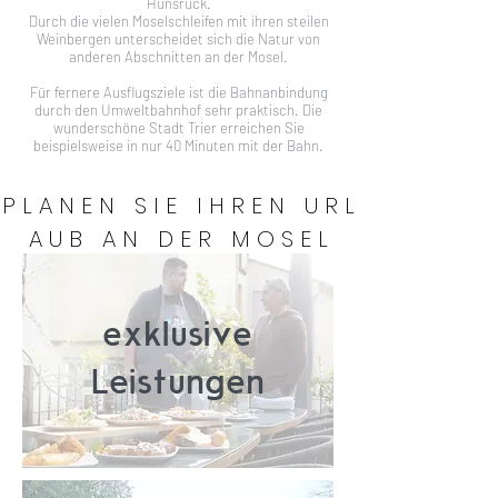
Hunsrück.
Durch die vielen Moselschleifen mit ihren steilen
Weinbergen unterscheidet sich die Natur von
anderen Abschnitten an der Mosel.
Für fernere Ausflugsziele ist die Bahnanbindung
durch den Umweltbahnhof sehr praktisch. Die
wunderschöne Stadt Trier erreichen Sie
beispielsweise in nur 40 Minuten mit der Bahn.
P L A N E N S I E I H R E N U R L
A U B A N D E R M O S E L
exklusive
Leistungen