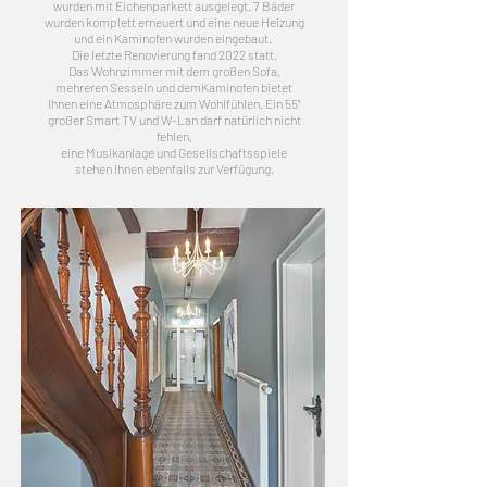
wurden mit Eichenp
arkett ausgelegt.
7 Bäder
wurden komplett erneuert und eine neue Heizung
und ein Kaminofen wurden eingebaut.
Die letzte Renovierung fand 2022 statt.
Das Wohnzimmer mit dem großen Sofa,
mehreren Sesseln und demKaminofen bietet
Ihnen eine Atmosphäre zum Wohlfühlen. Ein 55"
großer Smart TV und W-Lan darf natürlich nicht
fehlen,
eine Musikanlage und Gesellschaftsspiele
stehen Ihnen ebenfalls zur Verfügung.