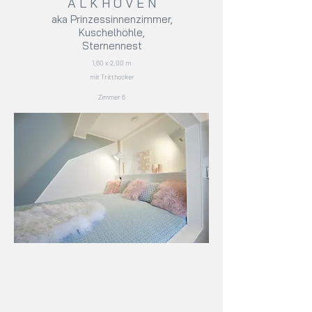
A L K H O V E N
aka Prinzessinnenzimmer,
Kuschelhöhle,
Sternennest
1,60 x 2,00 m
mit Tritthocker
Zimmer 6