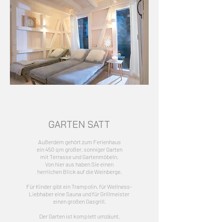
GARTEN
SATT
Außerdem gehört zum Ferienhaus
ein 450 qm großer, sonniger Garten
mit Terrasse und Gartenmöbeln.
Von hier aus haben Sie einen
herrlichen Blick auf die Weinberge.
Für Kinder gibt ein Trampolin, für Wellness-
Liebhaber eine Sauna und für Grillmeister
einen großen Gasgrill.
Der Garten ist komplett umzäunt,