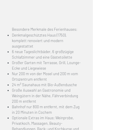
Besondere Merkmale des Ferienhauses:
Denkmalgeschütztes Haus (1750),
komplett renoviert und modern
ausgestattet
6 neue Tageslichtbäder, 6 großzügige
Schlafzimmer und eine Gästetoilette
Großer Garten mit Terrasse, Grill, Lounge-
Ecke und Liegewiese
Nur 200 m von der Mosel und 200 m vom
Ortszentrum entfernt
24 m² Saunahaus mit Bio-Außendusche
Große Auswahl an Gastronomie und
Weingütern in der Nähe, Fährverbindung
200 m entfernt
Bahnhof nur 800 m entfernt, mit dem Zug
in 20 Minuten in Cochem
Optionale Extras im Haus: Weinprobe,
Privatkoch, Massagen, Beauty-
Behandlungen, Back- und Kochkurse und