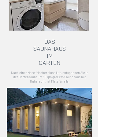
DAS
SAUNA
HAUS
IM
GARTEN
Nach einer Nase frischer Moselluft, entspannen Sie in
der Gartensauna.Im 36 qm großem Saunahaus mit
Ruheraum, ist Platz für alle.