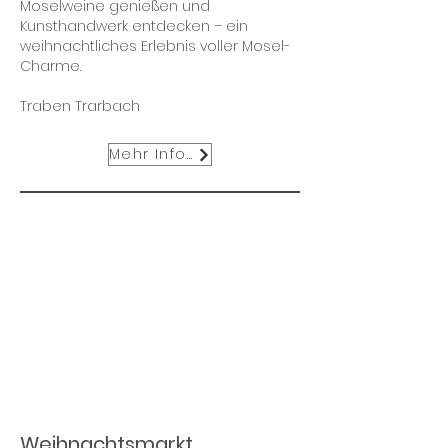
Moselweine genießen und
Kunsthandwerk entdecken – ein
weihnachtliches Erlebnis voller Mosel-
Charme.
Traben Trarbach
Mehr Infos
Weihnachtsmarkt