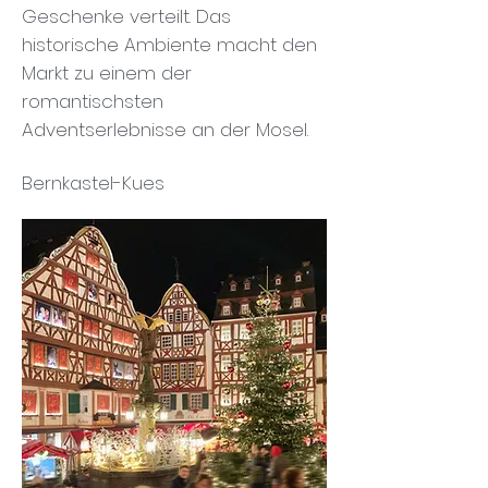
Geschenke verteilt. Das
historische Ambiente macht den
Markt zu einem der
romantischsten
Adventserlebnisse an der Mosel.
Bernkastel-Kues