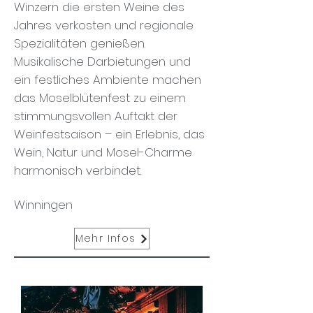
Winzern die ersten Weine des
Jahres verkosten und regionale
Spezialitäten genießen.
Musikalische Darbietungen und
ein festliches Ambiente machen
das Moselblütenfest zu einem
stimmungsvollen Auftakt der
Weinfestsaison – ein Erlebnis, das
Wein, Natur und Mosel-Charme
harmonisch verbindet.
Winningen
Mehr Infos