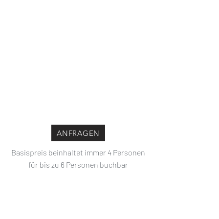
ANFRAGEN
Basispreis beinhaltet immer 4 Personen
für bis zu 6 Personen buchbar