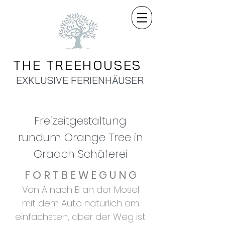
THE TREEHOUSES
EXKLUSIVE FERIENHÄUSER
Freizeitgestaltung
rundum Orange Tree in
Graach Schäferei
F O R T B E W E G U N G
Von A nach B an der Mosel
mit dem Auto natürlich am
einfachsten, aber der Weg ist