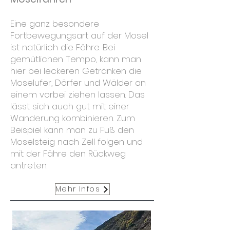
Eine ganz besondere
Fortbewegungsart auf der Mosel
ist natürlich die Fähre. Bei
gemütlichen Tempo, kann man
hier bei leckeren Getränken die
Moselufer, Dörfer und Wälder an
einem vorbei ziehen lassen. Das
lässt sich auch gut mit einer
Wanderung kombinieren. Zum
Beispiel kann man zu Fuß den
Moselsteig nach Zell folgen und
mit der Fähre den Rückweg
antreten.
Mehr Infos