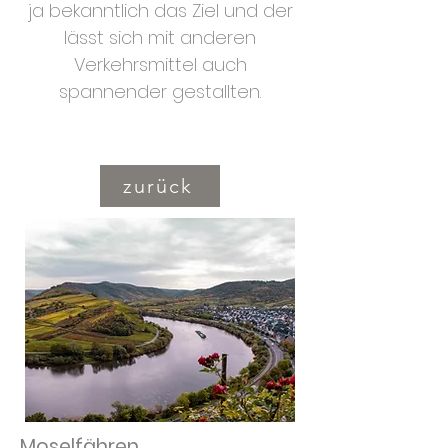
ja bekanntlich das Ziel und der
lässt sich mit anderen
Verkehrsmittel auch
spannender gestallten.
zurück
Moselfähren