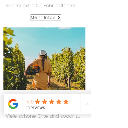
Kapitel extra für Fahrradfahrer.
Mehr Infos
Zufuß
Viele schöne Orte sind sogar zu
Fuß erreichbar. Bernkastel Kues ist