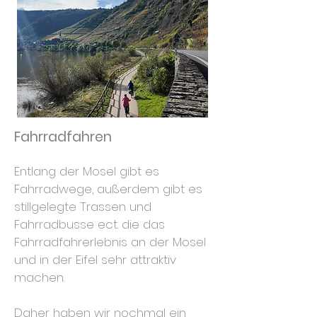
Fahrradfahren
Entlang der Mosel gibt es
Fahrradwege, außerdem gibt es
stillgelegte Trassen und
Fahrradbusse ect. die das
Fahrradfahrerlebnis an der Mosel
und in der Eifel sehr attraktiv
machen.
Daher haben wir nochmal ein