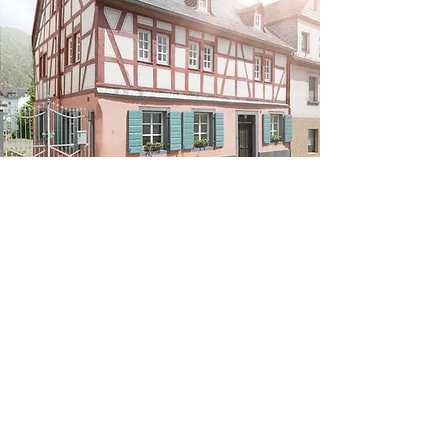
FERIENHAUS
APPLE TREE
Apple Tree ist ein exklusives historisches Luxus
Ferienhaus für Gruppen mit Platz für bis zu 12 Personen.
Das stilvoll renovierte Haus verbindet besondere
Architektur mit gemütlicher Atmosphäre und modernem
Wohnkomfort – ideal für gemeinsame Wochenenden mit
Freunden oder Familie.
6 Schlafzimmer, 6 moderne Tageslichtbäder, Kamin,
Garten und das separate Saunahaus mit Ruheraum
schaffen besondere Aufenthalte und entspannte
Wellness-Auszeiten in außergewöhnlicher Atmosphäre.