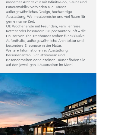
moderner Architektur mit Infinity-Pool, Sauna und
Panoramablick verbinden alle Häuser
außergewöhnliches Design, hochwertige
Ausstattung, Wellnessbereiche und viel Raum für
gemeinsame Zeit.
Ob Wochenende mit Freunden, Familienreise,
Retreat oder besondere Gruppenunterkunft – die
Häuser von The Treehouses stehen für exklusive
Aufenthalte, außergewöhnliche Architektur und
besondere Erlebnisse in der Natur.
Weitere Informationen zu Ausstattung,
Personenanzahl, Schlafzimmern und
Besonderheiten der einzelnen Häuser finden Sie
auf den jeweiligen Häuserseiten im Menü.