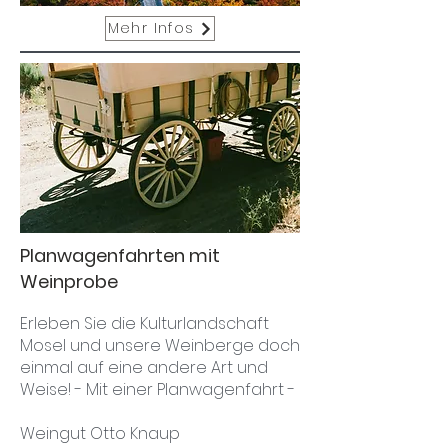
Mehr Infos
Planwagenfahrten mit
Weinprobe
Erleben Sie die Kulturlandschaft
Mosel und unsere Weinberge doch
einmal auf eine andere Art und
Weise!
- Mit einer Planwagenfahrt -
Weingut Otto Knaup