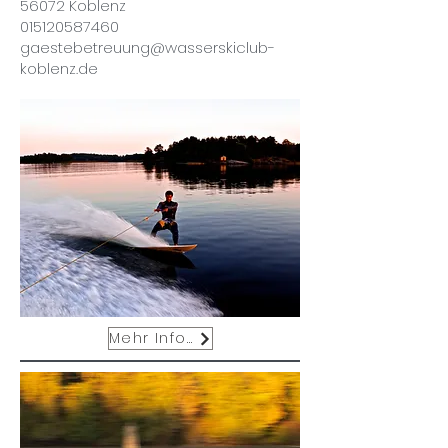
56072 Koblenz
015120587460
gaestebetreuung@wasserskiclub-
koblenz.de
Mehr Infos