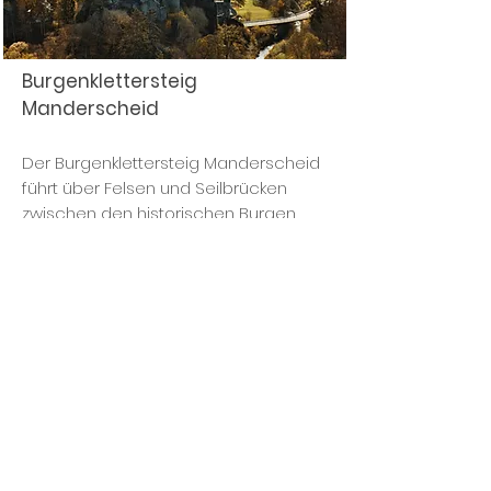
Burgenklettersteig
Manderscheid
Der Burgenklettersteig Manderscheid
führt über Felsen und Seilbrücken
zwischen den historischen Burgen
von Manderscheid. Die Strecke ist
rund 4 km lang und bietet
unterschiedliche Schwierigkeitsgrade,
ideal für geübte Kletterer. Auf dem
Weg genießen die Teilnehmer
spektakuläre Ausblicke auf das
Liesertal und die Eifellandschaft. Der
Steig ist von April bis Oktober geöffnet
und ein echtes Abenteuer inmitten
der Natur.